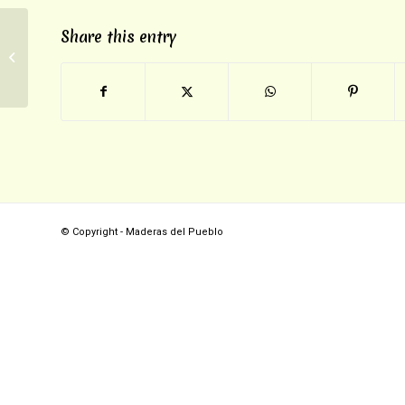
Share this entry
TERRITORIOS INDÍGENAS, BIENES
NATURALES Y CAPITALI$MO VERDE
© Copyright - Maderas del Pueblo