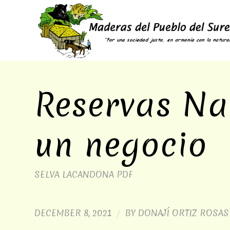
Reservas Na
un negocio
SELVA LACANDONA
PDF
DECEMBER 8, 2021
BY
DONAJÍ ORTIZ ROSAS
/