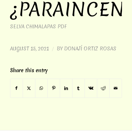
¿PARAINCEND
SELVA CHIMALAPAS
PDF
AUGUST 15, 2021
BY
DONAJÍ ORTIZ ROSAS
/
Share this entry