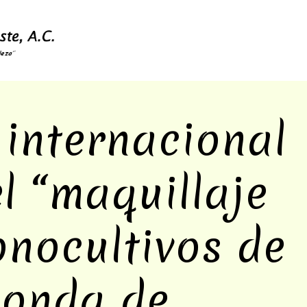
 internacional
l “maquillaje
onocultivos de
donda de