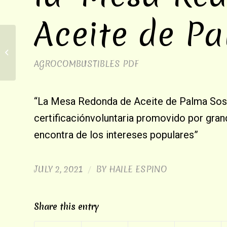
Aceite de Pa
Territorios Indígenas y
Agrocombustibles en Chiapas,
AGROCOMBUSTIBLES
PDF
México: a las puertas...
“La Mesa Redonda de Aceite de Palma Sost
certificaciónvoluntaria promovido por grand
encontra de los intereses populares”
JULY 2, 2021
BY
HAILE ESPINO
/
Share this entry